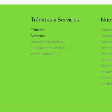
Trámites y Servicios
Nues
Trámites
Cultur
Servicios
Deport
Atención Ciudadana
Educac
Publicaciones oficiales
Vivien
Información Útil
Econom
Iguald
Juvent
Mayor
Medio 
Movili