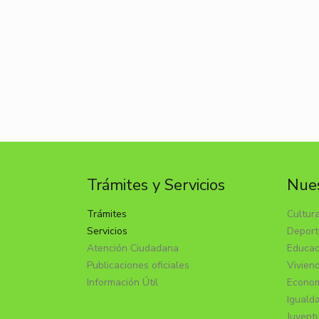
Trámites y Servicios
Nues
Trámites
Cultur
Servicios
Deport
Atención Ciudadana
Educac
Publicaciones oficiales
Vivien
Información Útil
Econom
Iguald
Juvent